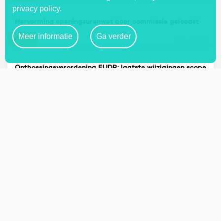
privacy policy.
Hervorming openingsurenwet door commissie geloodst
Meer informatie
Ga verder
16 juli 2026
Actu
Ontbossingsverordening EUDR: laatste wijzigingen scope
& webdossier up to date
16 juli 2026
Actu
Kilometervergoeding: terug naar trimestriële indexering
16 juli 2026
Actu
Studentenarbeid: wat zijn de regels?
14 juli 2026
Dossier
Taalgebruik in sociale relaties